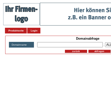
Produktseite
Login
Domainabfrage
Domainname
.